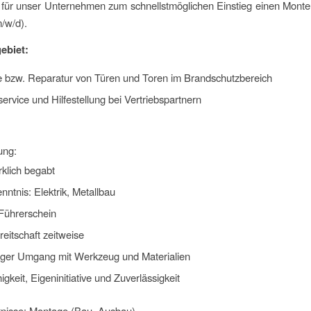
für unser Unternehmen zum schnellstmöglichen Einstieg einen Monte
/w/d).
ebiet:
 bzw. Reparatur von Türen und Toren im Brandschutzbereich
rvice und Hilfestellung bei Vertriebspartnern
ung:
klich begabt
ntnis: Elektrik, Metallbau
ührerschein
eitschaft zeitweise
tiger Umgang mit Werkzeug und Materialien
gkeit, Eigeninitiative und Zuverlässigkeit
nisse: Montage (Bau, Ausbau)