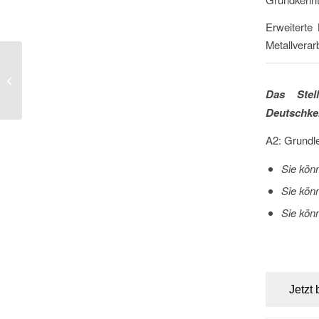
Erweiterte 
Metallverar
Produktionshelfer
Das Stel
Deutschken
A2: Grundl
Sie kön
Sie könn
Sie kön