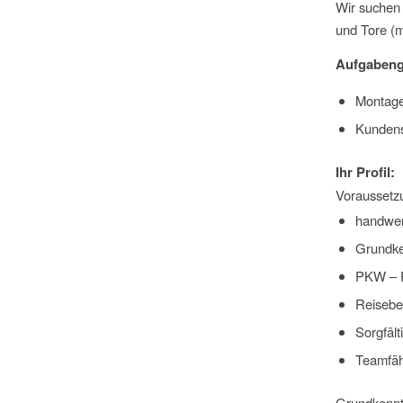
Wir suchen 
und Tore (m
Aufgabeng
Montage
Kundense
Ihr Profil:
Voraussetz
handwer
Grundken
PKW – F
Reiseber
Sorgfäl
Teamfähi
Grundkennt