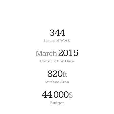
344
Hours of Work
2015
March
Construction Date
820
ft
Surface Area
44
000
.
$
Budget