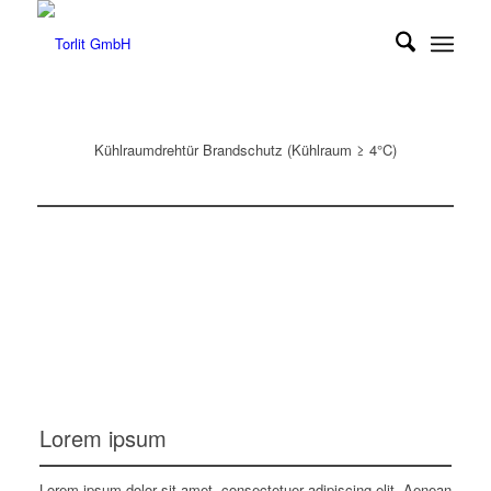
Kühlraumdrehtür Brandschutz (Kühlraum ≥ 4°C)
Lorem ipsum
Lorem ipsum dolor sit amet, consectetuer adipiscing elit. Aenean